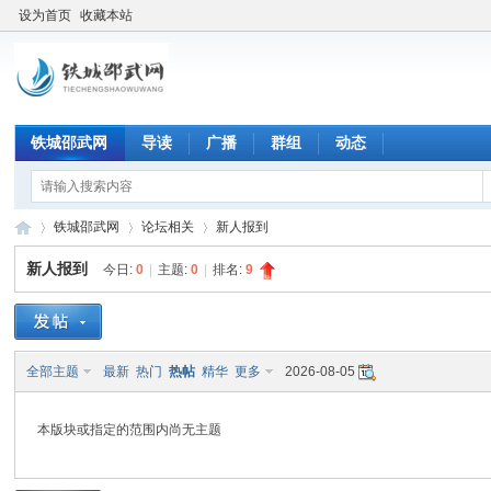
设为首页
收藏本站
铁城邵武网
导读
广播
群组
动态
铁城邵武网
论坛相关
新人报到
新人报到
今日:
0
|
主题:
0
|
排名:
9
铁
»
›
›
全部主题
最新
热门
热帖
精华
更多
2026-08-05
本版块或指定的范围内尚无主题