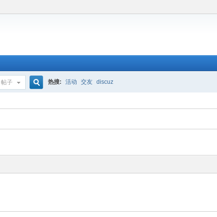
热搜:
活动
交友
discuz
帖子
搜
索