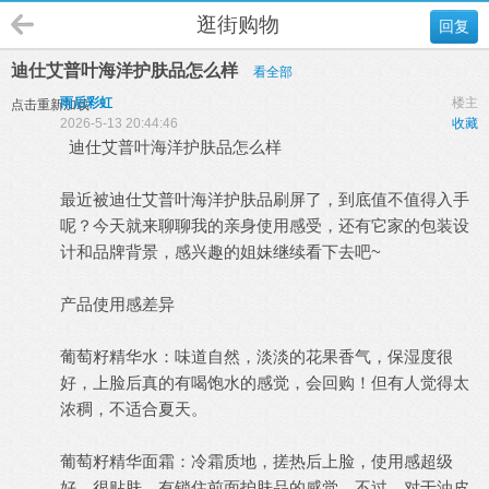
逛街购物
回复
迪仕艾普叶海洋护肤品怎么样
看全部
雨后彩虹
楼主
点击重新加载
2026-5-13 20:44:46
收藏
迪仕艾普叶海洋护肤品怎么样
最近被
迪仕艾普
叶海洋护肤品刷屏了，到底值不值得入手
呢？今天就来聊聊我的亲身使用感受，还有它家的包装设
计和品牌背景，感兴趣的姐妹继续看下去吧~
产品使用感差异
葡萄籽精华水：味道自然，淡淡的花果香气，保湿度很
好，上脸后真的有喝饱水的感觉，会回购！但有人觉得太
浓稠，不适合夏天。
葡萄籽精华面霜：冷霜质地，搓热后上脸，使用感超级
好，很贴肤，有锁住前面护肤品的感觉。不过，对于油皮